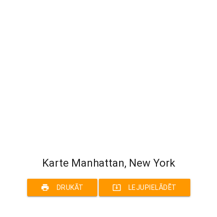
Karte Manhattan, New York
print
system_update_alt
DRUKĀT
LEJUPIELĀDĒT